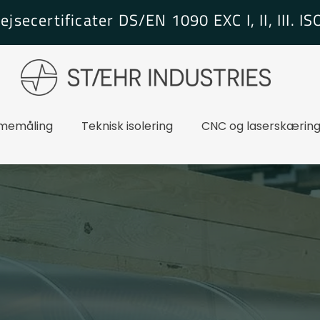
jsecertificater DS/EN 1090 EXC I, II, III. I
memåling
Teknisk isolering
CNC og laserskærin