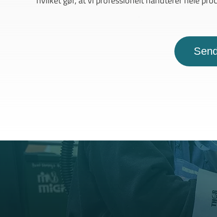
hvilket gør, at vi professionelt håndterer hele pro
Send