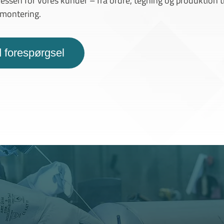
cessen for vores kunder – fra ordre, tegning og produktion ti
montering.
 forespørgsel