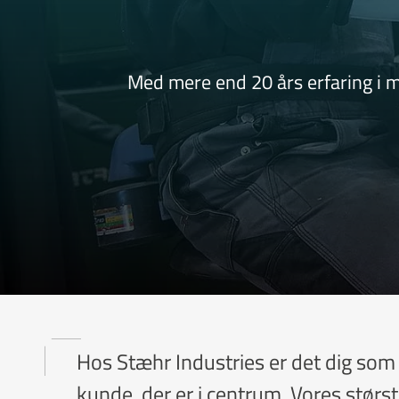
Med mere end 20 års erfaring i ma
Hos Stæhr Industries er det dig som
kunde, der er i centrum. Vores størs