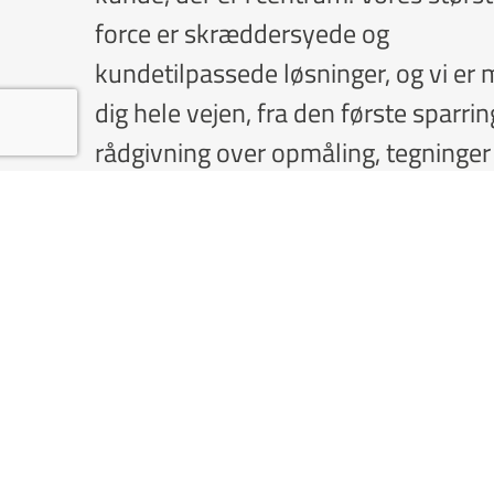
force er skræddersyede og
kundetilpassede løsninger, og vi er
dig hele vejen, fra den første sparri
rådgivning over opmåling, tegninger
konstruktion til færdigt produkt og
montage.