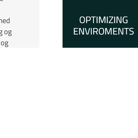
 med
ng og
 og