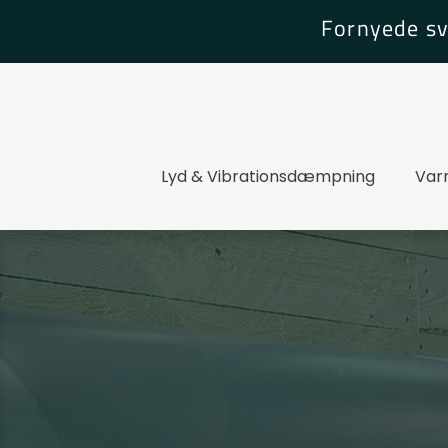
Fornyede sve
Lyd & Vibrationsdæmpning​
Var