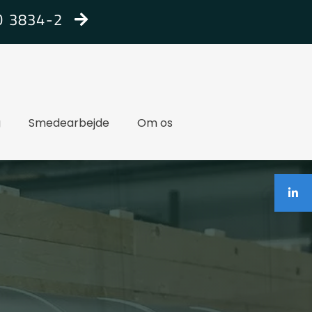
SO 3834-2
g
Smedearbejde
Om os